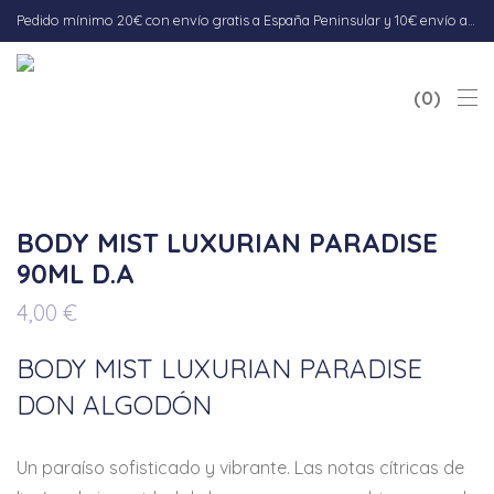
Pedido mínimo 20€ con envío gratis a España Peninsular y 10€ envío a Baleares. Envío 5-7 días hábiles.
0
BODY MIST LUXURIAN PARADISE
90ML D.A
4,00
€
BODY MIST LUXURIAN PARADISE
DON ALGODÓN
Un paraíso sofisticado y vibrante. Las notas cítricas de