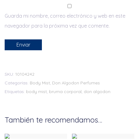
Guarda mi nombre, correo electrónico y web en este
navegador para la próxima vez que comente.
SKU:
10104242
Categorías:
Body Mist
,
Don Algodon Perfumes
Etiquetas:
body mist
,
bruma corporal
,
don algodon
También te recomendamos…