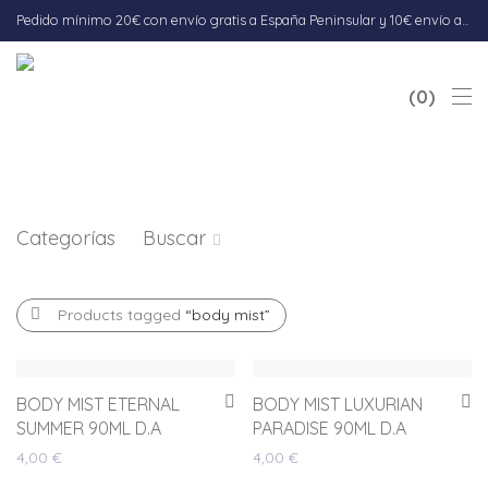
Pedido mínimo 20€ con envío gratis a España Peninsular y 10€ envío a Baleares. Envío 5-7 días hábiles.
0
Categorías
Buscar
Products tagged
“body mist”
BODY MIST ETERNAL
BODY MIST LUXURIAN
SUMMER 90ML D.A
PARADISE 90ML D.A
4,00
€
4,00
€