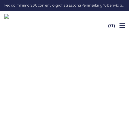
Pedido mínimo 20€ con envío gratis a España Peninsular y 10€ envío a Baleares. Envío 5-7 días hábiles.
0