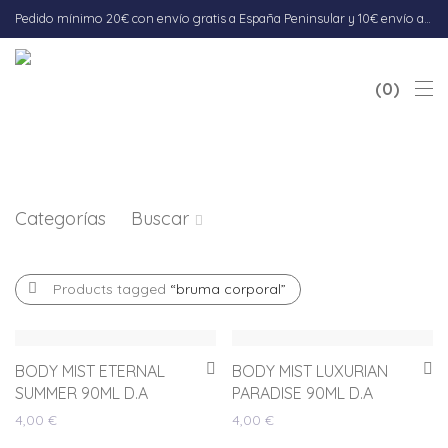
Pedido mínimo 20€ con envío gratis a España Peninsular y 10€ envío a Baleares. Envío 5-7 días hábiles.
0
Categorías
Buscar
Products tagged
“bruma corporal”
BODY MIST ETERNAL
BODY MIST LUXURIAN
SUMMER 90ML D.A
PARADISE 90ML D.A
4,00
€
4,00
€