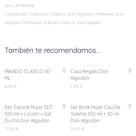
SKU:
25780598
Categorías:
Colección Clásica
,
Don Algodon Ambients
,
Don
Algodon Perfumes
,
Edición Clásica
,
Sets Regalo
También te recomendamos…
MIKADO CLASICO 60
Caja Regalo Don
ML
Algodon
6,00
€
1,00
€
Set Tripack Mujer EDT
Set Brick Mujer Eau De
100 ml + Loción + Gel
Toilette 100 ml + 30 ml
Ducha Don Algodón
Don Algodón
17,00
€
16,00
€