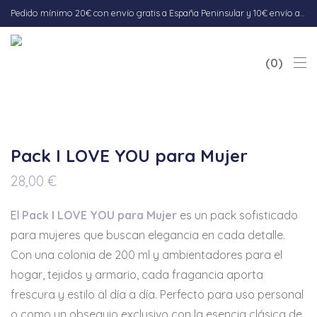
Pedido mínimo 20€ con envío gratis a España Peninsular y 10€ envío a Baleares. Envío 5-7 días hábiles.
0
Pack I LOVE YOU para Mujer
28,00
€
El
Pack I LOVE YOU para Mujer
es un pack sofisticado
para mujeres que buscan elegancia en cada detalle.
Con una colonia de 200 ml y ambientadores para el
hogar, tejidos y armario, cada fragancia aporta
frescura y estilo al día a día. Perfecto para uso personal
o como un obsequio exclusivo con la esencia clásica de