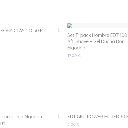
USORA CLÁSICO 50 ML
Set Tripack Hombre EDT 100 
Aft. Shave + Gel Ducha Don
Algodón
17,00
€
olonia Don Algodón
EDT GIRL POWER MUJER 30 
 ml
5,00
€