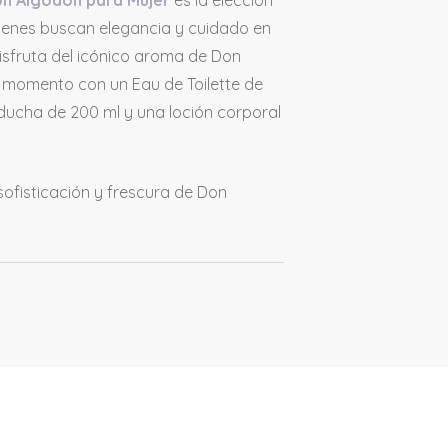
on Algodón para Mujer
es la elección
ienes buscan elegancia y cuidado en
 Disfruta del icónico aroma de Don
momento con un Eau de Toilette de
 ducha de 200 ml y una loción corporal
 sofisticación y frescura de Don