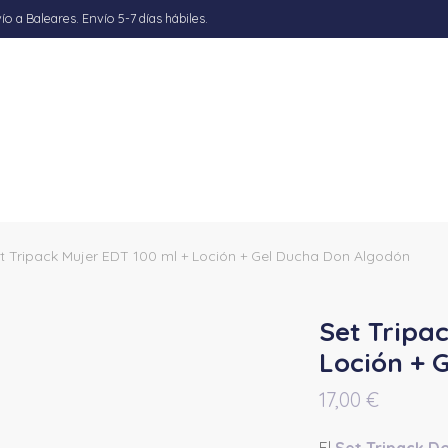
 a Baleares. Envío 5-7 días hábiles.
t Tripack Mujer EDT 100 ml + Loción + Gel Ducha Don Algodón
Set Tripa
Loción + 
17,00
€