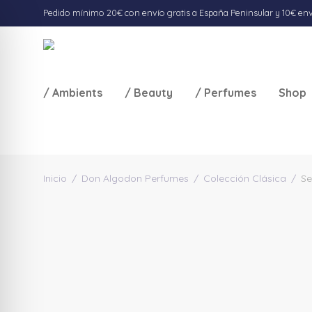
Pedido mínimo 20€ con envío gratis a España Peninsular y 10€ envío
/ Ambients
/ Beauty
/ Perfumes
Shop
Inicio
/
Don Algodon Perfumes
/
Colección Clásica
/
Se