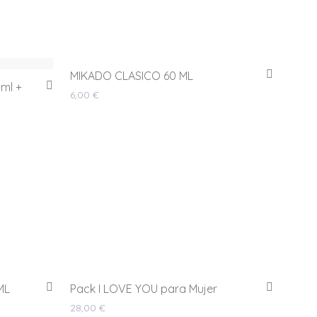
MIKADO CLASICO 60 ML
ml +
6,00
€
ML
Pack I LOVE YOU para Mujer
28,00
€