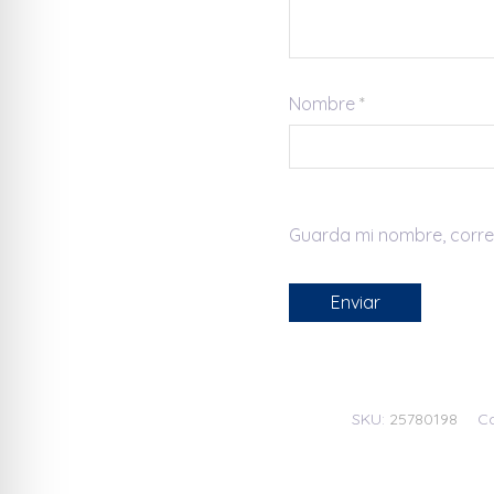
Nombre
*
Guarda mi nombre, corre
SKU:
25780198
Ca