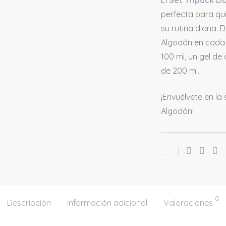
El
Set Tripack D
perfecta para qu
su rutina diaria.
Algodón en cada 
100 ml, un gel de
de 200 ml.
¡Envuélvete en la
Algodón!
0
Descripción
Información adicional
Valoraciones