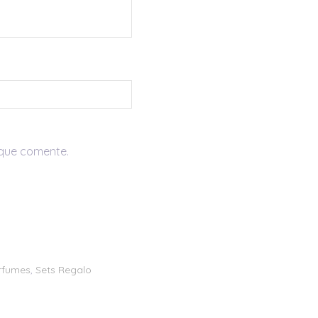
 que comente.
rfumes
,
Sets Regalo