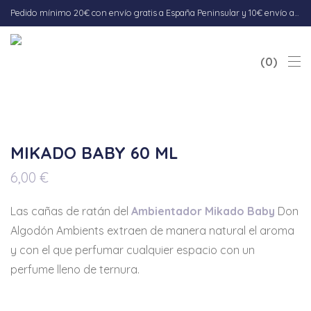
Pedido mínimo 20€ con envío gratis a España Peninsular y 10€ envío a Baleares. Envío 5-7 días hábiles.
0
MIKADO BABY 60 ML
6,00
€
Las cañas de ratán del
Ambientador Mikado Baby
Don
Algodón Ambients extraen de manera natural el aroma
y con el que perfumar cualquier espacio con un
perfume lleno de ternura.