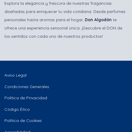
Explora la elegancia y frescura de nuestras fragancias
diseñadas para enriquecer tu vida cotidiana. Desde perfumes
personales hasta aromas para el hogar,
Don Algodón
te
ofrece una experiencia sensorial única. ¡Descubre el DON de
los sentidos con cada uno de nuestros productos!
Aviso Legal
Condiciones Generales
Política de Privacidad
Código Ético
Política de Cookies
Accesibilidad