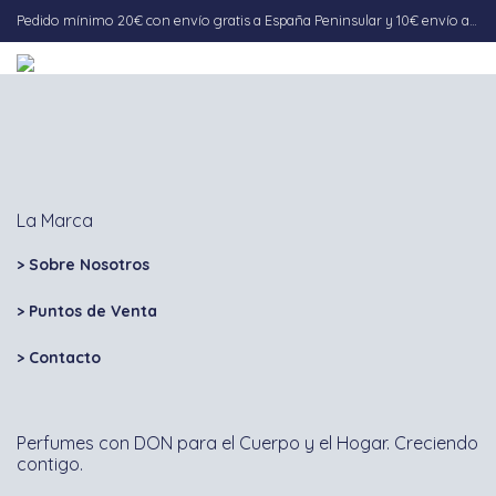
Pedido mínimo 20€ con envío gratis a España Peninsular y 10€ envío a Baleares. Envío 5-7 días hábiles.
0
La Marca
> Sobre Nosotros
> Puntos de Venta
>
Contacto
Perfumes con DON para el Cuerpo y el Hogar. Creciendo
contigo.