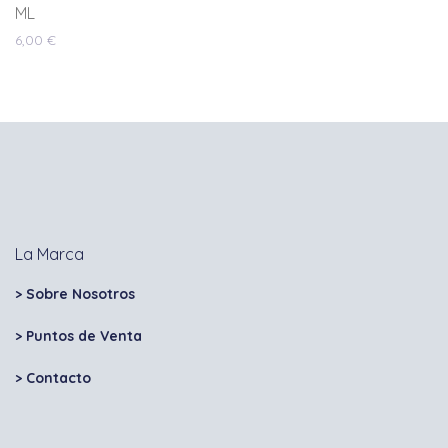
ML
6,00
€
La Marca
> Sobre Nosotros
> Puntos de Venta
>
Contacto