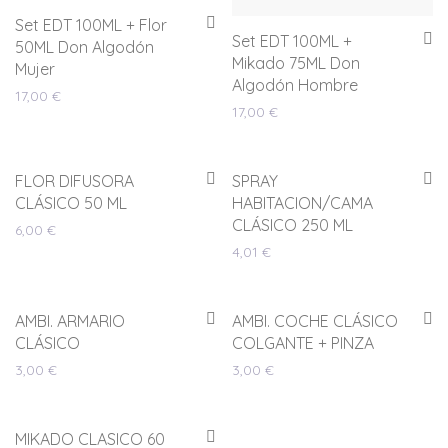
Set EDT 100ML + Flor
Set EDT 100ML +
50ML Don Algodón
Mikado 75ML Don
Mujer
Algodón Hombre
17,00
€
17,00
€
FLOR DIFUSORA
SPRAY
CLÁSICO 50 ML
HABITACION/CAMA
CLÁSICO 250 ML
6,00
€
4,01
€
AMBI. ARMARIO
AMBI. COCHE CLÁSICO
CLÁSICO
COLGANTE + PINZA
3,00
€
3,00
€
MIKADO CLASICO 60