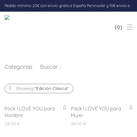
Pedido mínimo 20€ con envío gratis a España Peninsular y 10€ envío a Baleares. Envío 5-7 días hábiles.
0
Categorías
Buscar
Showing
“Edición Clásica”
Pack I LOVE YOU para
Pack I LOVE YOU para
Hombre
Mujer
28,00
€
28,00
€