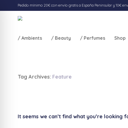
Pedido mínimo 20€ con envío gratis a España Peninsular y 10€ envío
/ Ambients
/ Beauty
/ Perfumes
Shop
Tag Archives:
Feature
It seems we can’t find what you’re looking fo